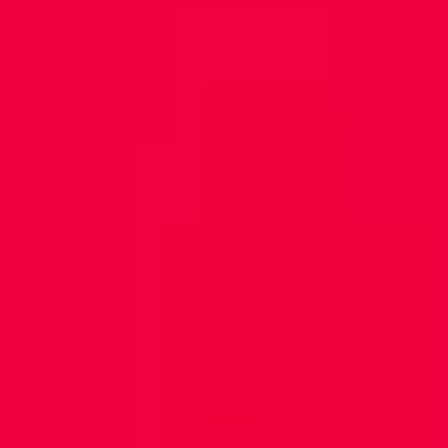
Vérifié par
Alexis Chastanet
|
April 12, 2026
direct
casino
crypto-casino
no-kyc
cashback
.com
ybets
Cliquez pour visiter
Ybets