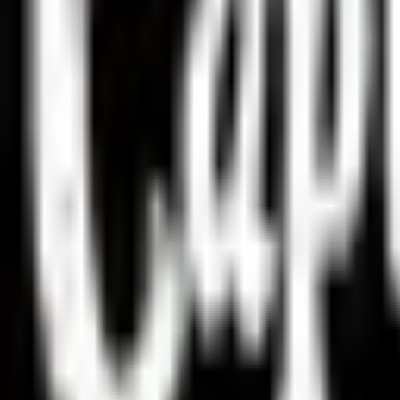
Obtenir CHF 24.- gratuit
7.0
#
6
Fieryplay
Crypto
Sports
Direct
7.0
CHF 24.- sans dépôt
Obtenir CHF 24.- gratuit
Détails et conditions
#
7
Slotrush
Crypto
VIP
Sports
Direct
Lire l'avis complet
→
350%
jusqu'a CHF 3'800.- + 200 Free Spins sur 4 depots
Sans wager
Tours gratuits
6.0
#
7