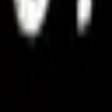
Slotrush
Crypto
VIP
Sports
6.0
350%
jusqu'a CHF 3'800.- + 200 Free Spins sur 4 depots
Tours gratuits
Détails et conditions
#
8
500 Casino
Crypto
VIP
Direct
Crash
Lire l'avis complet
→
300%
jusqu'a CHF 13'500.- + 50 Free Spins
Wager
40
x
Tours gratuits
7.0
#
8
500 Casino