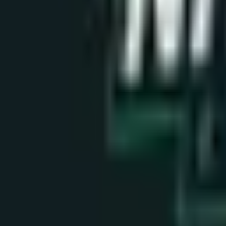
Obtenir CHF 24.- gratuit
7.0
#
6
Fieryplay
Crypto
Sports
Direct
7.0
CHF 24.- sans dépôt
Obtenir CHF 24.- gratuit
Détails et conditions
#
7
1Win
Crypto
Instantané
VIP
Sports
Lire l'avis complet
→
600%
+ 500 Free Spins sur 4 depots
Wager
40
x