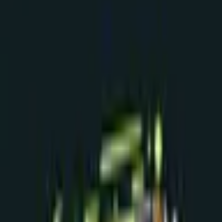
500%
+ 400 Free Spins sur 4 depots
Tours gratuits
Détails et conditions
#
2
Casinozer
Crypto
VIP
Sports
Direct
Lire l'avis complet
→
Jusqu'a 100 free spins sur Dystopia Rebel Road - SANS
WAGER
Sans wager
Tours gratuits
7.0
#
2
Casinozer
Crypto
VIP
Sports
7.0