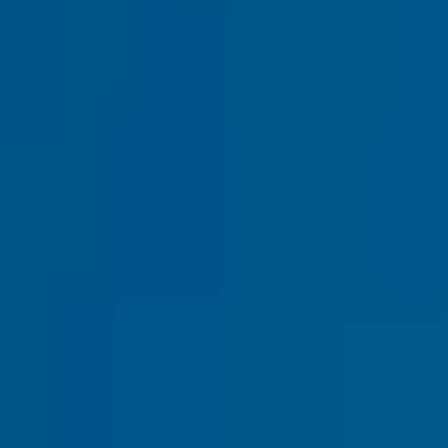
Crypto
Direct
Crash
Sans KYC
Lire l'avis complet
→
Aucun bonus disponible
6.0
Coup de cœur
OBTENIR MON BONUS
#
1
Thrill Casino
Crypto
Direct
Crash
Aucun bonus
6.0
OBTENIR MON BONUS
Détails et conditions
#
2
BC Game
Crypto
Instantané
VIP
Sports
Lire l'avis complet
→
CHF 5.- sans dépôt
Sans wager
ILLICO5