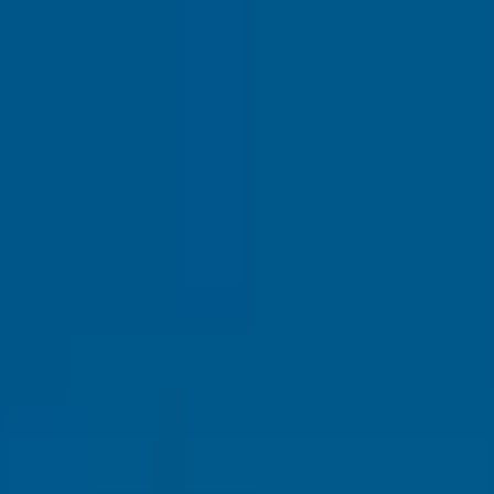
SDT
Casinos USDC
Casinos Solana
Casinos XRP
Casinos Litecoin
ent
SOL
pour les depots et les retraits. Les casinos crypto offrent des tr
vons classe
10
casinos acceptant
SOL
selon le score de confiance et la 