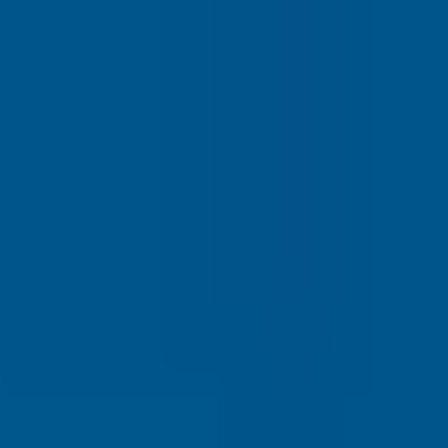
ansactions plus rapides, une meilleure confidentialite et souvent des
valeur des bonus.