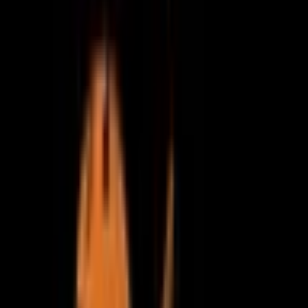
jusqu'a CHF 285.- + 100 Free Spins
Tours gratuits
Détails et conditions
#
4
Ybets
Crypto
VIP
Sports
Direct
Lire l'avis complet
→
500%
+ 400 Free Spins sur 4 depots
Sans wager
Tours gratuits
7.0
#
4
Ybets
Crypto
VIP
Sports
7.0
500%