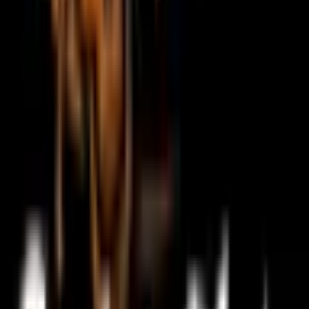
Détails et conditions
#
7
Hit'n'Spin
Crypto
VIP
Sports
Direct
Lire l'avis complet
→
CHF 10.- sans dépôt
Sans wager
Obtenir CHF 10.- gratuit
8.0
#
7
Hit'n'Spin
Crypto
VIP
Sports
8.0
CHF 10.- sans dépôt
Obtenir CHF 10.- gratuit
Détails et conditions
#
8
V.Vegas