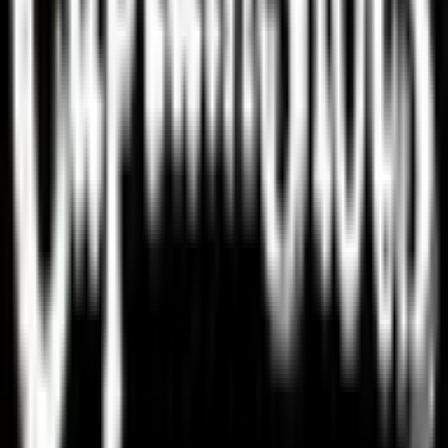
Tours gratuits
6.0
#
10
Trust Dice
Crypto
Instantané
VIP
6.0
500%
+ 100 Free Spins sur 3 depots
Tours gratuits
Détails et conditions
#
11
Melbet
Crypto
Sports
Direct
Lire l'avis complet
→
CHF 1'425.- + 150 Free Spins sur 4 depots
Wager
35
x