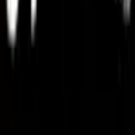
Tours gratuits
6.0
#
11
Melbet
Crypto
Sports
Direct
6.0
CHF 1'425.- + 150 Free Spins sur 4 depots
Tours gratuits
Détails et conditions
#
12
1xBet
Crypto
Sports
Direct
Lire l'avis complet
→
CHF 1'425.- + 150 Free Spins sur 4 depots
Wager
35
x
Tours gratuits
6.0
#
12