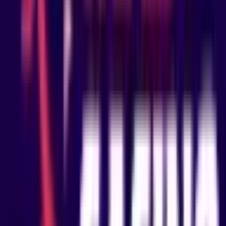
CHF 7'125.- sur 4 depots
OBTENIR MON BONUS
Détails et conditions
#
14
Spinwinera
Crypto
VIP
Sports
Direct
Lire l'avis complet
→
50 free spins sans dépôt
Sans wager
EXL50S
Obtenir 50 free spins gratuit
7.0
#
14
Spinwinera
Crypto
VIP
Sports
7.0
50 free spins sans dépôt
EXL50S