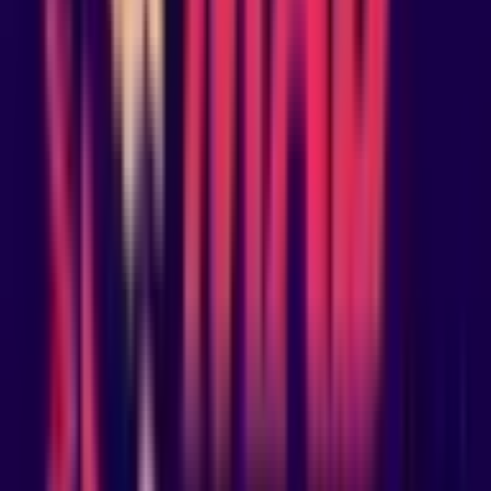
6.0
CHF 1'425.- + 250 Free Spins
Tours gratuits
Détails et conditions
#
13
Seven Casino
Crypto
VIP
Sports
Direct
Lire l'avis complet
→
CHF 7'125.- sur 4 depots
Wager
10
x
OBTENIR MON BONUS
5.0
#
13
Seven Casino
Crypto
VIP
Sports
5.0