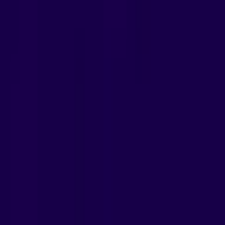
OBTENIR MON BONUS
Détails et conditions
#
4
FiestaSlots
Crypto
VIP
Sports
Direct
Lire l'avis complet
→
100 free spins sans dépôt
Sans wager
50FS
Obtenir 100 free spins gratuit
7.0
#
4
FiestaSlots
Crypto
VIP
Sports
7.0
100 free spins sans dépôt
50FS
Obtenir 100 free spins gratuit
Détails et conditions