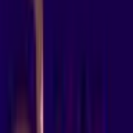
100 free spins sans dépôt
Sans wager
50FS
Obtenir 100 free spins gratuit
7.0
#
8
Wettson
Crypto
VIP
Sports
7.0
100 free spins sans dépôt
50FS
Obtenir 100 free spins gratuit
Détails et conditions
#
9
Felix Spin
Crypto
VIP
Sports
Direct
Lire l'avis complet
→
CHF 713.- + 350 Free Spins
Sans wager