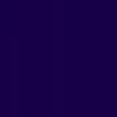
OBTENIR MON BONUS
Détails et conditions
#
3
Gambiva
Crypto
VIP
Sports
Direct
Lire l'avis complet
→
200%
jusqu'a CHF 475.-
Sans wager
OBTENIR MON BONUS
6.0
#
3
Gambiva
Crypto
VIP
Sports
6.0
200%
jusqu'a CHF 475.-