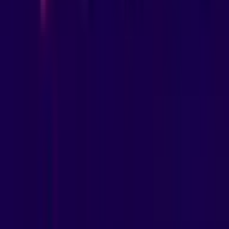
OBTENIR MON BONUS
5.0
#
19
Dracula Casino
Crypto
VIP
Sports
5.0
CHF 7'388.- sur 5 depots
OBTENIR MON BONUS
Détails et conditions
#
20
Mad Casino
Crypto
VIP
Sports
Direct
Lire l'avis complet
→
CHF 7'125.- sur 5 depots
Wager
30
x
OBTENIR MON BONUS
5.0