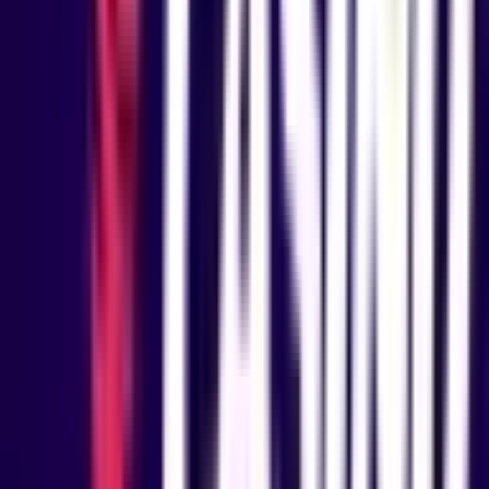
Détails et conditions
#
16
Magnetic Slots
Crypto
VIP
Sports
Direct
Lire l'avis complet
→
100 free spins sans dépôt
Sans wager
EQUI100
Obtenir 100 free spins gratuit
7.0
#
16
Magnetic Slots
Crypto
VIP
Sports
7.0
100 free spins sans dépôt
EQUI100
Obtenir 100 free spins gratuit
Détails et conditions