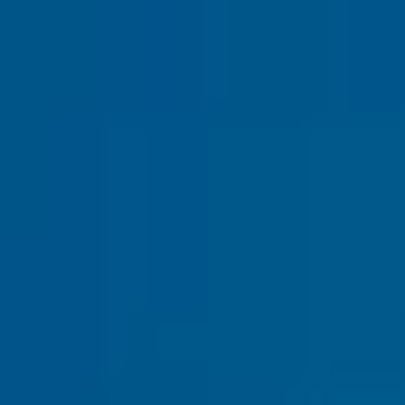
🏆
Choix de la rédaction
#
1
Ybets
Crypto
VIP
Sports
Direct
Lire l'avis complet
→
500%
+ 400 Free Spins sur 4 depots
Sans wager
7.0
Coup de cœur
Tours gratuits
#
1
Ybets
Crypto
VIP
Sports
7.0
500%
+ 400 Free Spins sur 4 depots
Tours gratuits