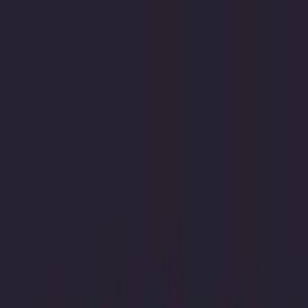
Cadrage
Meilleurs Casinos
Sans Dépôt
Sans Wager
Sans KYC
Crypto
Tous les casinos crypto
Casinos Bitcoin
Casinos Ethereum
Casinos
USDT
Casinos USDC
Casinos Solana
Casinos XRP
Casinos Litecoin
Paris Sportifs
Tous les paris sportifs
Offres de paris gratuits
Nouveaux Casinos
Trouver mon Casino
Accueil
Editeurs de jeux
155 Io
By
Alexis Chastanet
|
Updated
April 12, 2026
Meilleurs casinos
155 Io
155 Io
fait partie des principaux editeurs de jeux de l'industrie du
casino en ligne. Ci-dessous, vous trouverez
6
casinos qui integrent