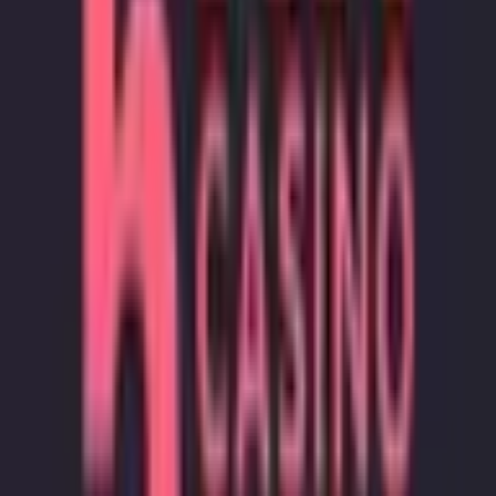
Détails et conditions
#
4
LeonBet
Crypto
VIP
Sports
Direct
Lire l'avis complet
→
150%
jusqu'a CHF 57'000.- + 100 Free Spins Gates of Olympus
1000 sur 3 depots
Wager
40
x
Tours gratuits
7.0
#
4
LeonBet
Crypto
VIP
Sports
7.0
150%
jusqu'a CHF 57'000.- + 100 Free Spins Gates of Olympus 1000 sur
3 depots