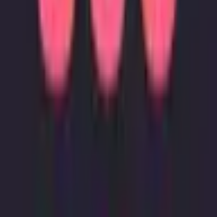
Détails et conditions
Vous cherchez quelque chose de précis ?
Recherchez casinos, éditeurs de jeux, moyens de paiement et plus
encore
Cadrage
Avis de casinos vérifiés par des experts depuis 2024. Nous testons,
comparons et classons les casinos en ligne pour vous.
Catégories
Bonus sans dépôt
Casinos sans wager
Casinos sans KYC
Casinos crypto
Paris sportifs
Nouveaux casinos
Retrait instantané
Informations