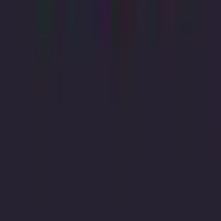
À propos
Méthodologie
L'auteur
Comparer les casinos
Casinos Anjouan
Casinos Curaçao
Mentions légales
Confidentialité
Conditions d'utilisation
Jeu responsable
Politique cookies
Cadrage est un site indépendant de comparaison de casinos. Nous
pouvons recevoir une rémunération des casinos présentés sur notre
site, ce qui peut influencer leur classement. Nous nous efforçons de
fournir des informations exactes et à jour, mais nous invitons les
utilisateurs à vérifier directement auprès du casino. Les jeux d'argent
comportent des risques — ne misez jamais plus que ce que vous
pouvez vous permettre de perdre.
© 2024-2026 Cadrage. Tous droits réservés.