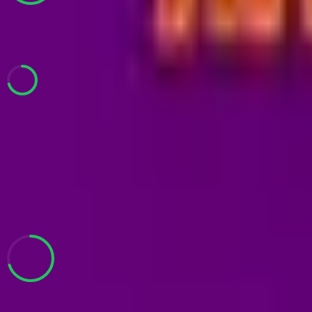
Obtenir CHF 24.- gratuit
7.0
#
4
FSCasino
Crypto
Sports
Direct
7.0
CHF 24.- sans dépôt
Obtenir CHF 24.- gratuit
Détails et conditions
#
5
Fieryplay
Crypto
Sports
Direct
Lire l'avis complet
→
CHF 24.- sans dépôt
Sans wager
Obtenir CHF 24.- gratuit
7.0
#
5