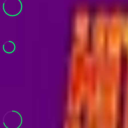
Obtenir 50 free spins gratuit
8.0
#
3
V.Vegas
Crypto
VIP
Sports
8.0
50 free spins sans dépôt
Obtenir 50 free spins gratuit
Détails et conditions
#
4
FSCasino
Crypto
Sports
Direct
Lire l'avis complet
→
CHF 24.- sans dépôt
Sans wager