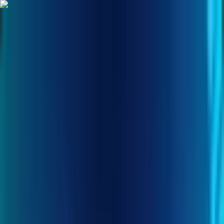
Cadrage
Meilleurs Casinos
Sans Dépôt
Sans Wager
Sans KYC
Crypto
Tous les casinos crypto
Casinos Bitcoin
Casinos Ethereum
Casinos
USDT
Casinos USDC
Casinos Solana
Casinos XRP
Casinos Litecoin
Paris Sportifs
Tous les paris sportifs
Offres de paris gratuits
Nouveaux Casinos
Trouver mon Casino
Accueil
Casinos
Vox Casino
Vox Casino
Licencié
Depuis
2024
Sans dépôt requis
7.0
100 free spins