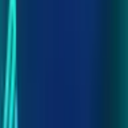
Obtenir mon bonus
→
Vous cherchez quelque chose de précis ?
Recherchez casinos, éditeurs de jeux, moyens de paiement et plus
encore
Cadrage
Avis de casinos vérifiés par des experts depuis 2024. Nous testons,
comparons et classons les casinos en ligne pour vous.
Catégories
Bonus sans dépôt
Casinos sans wager
Casinos sans KYC
Casinos crypto
Paris sportifs
Nouveaux casinos
Retrait instantané