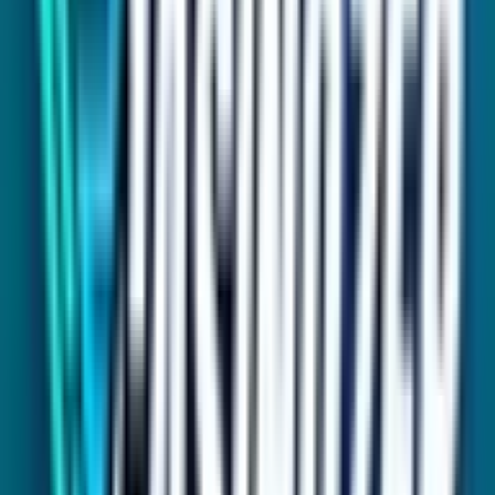
Evolution
Evoplay
Ezugi
Fazi
Felix Gaming
Afficher les
72
fournisseurs
Afficher moins
Langues prises en charge (
8
)
🇬🇧
English
🇵🇱
Polish
🇩🇪
German
🇷🇴
Romanian
🇭🇺
Hungarian
🇧🇬
Bulgarian
🇬🇷
Greek
🇵🇹
Portuguese
Méthodes de paiement
Dépôt min.
10 EUR (12 EUR pour Blik)
Dépôt
Fiat
Visa
Mastercard
Revolut
Binance