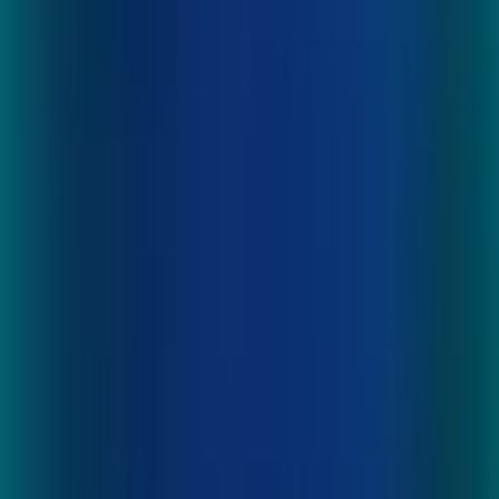
Vox Casino a-t-il un programme de fidélité ou VIP ?
Oui, Vox Casino possède un programme VIP avec 3 niveaux. Les
avantages incluent LOYALTY XP, DEPOSIT BONUS CROISSANT,
CASHBACK HEBDOMADAIRE.
Puis-je parier sur le sport sur Vox Casino ?
Oui, Vox Casino propose des paris sportifs couvrant 23+ sports dont
Football, Basketball, Tennis, Tennis de table. Les paris eSports sont
aussi disponibles avec 12+ titres.
Programme VIP
1
VIP Gold