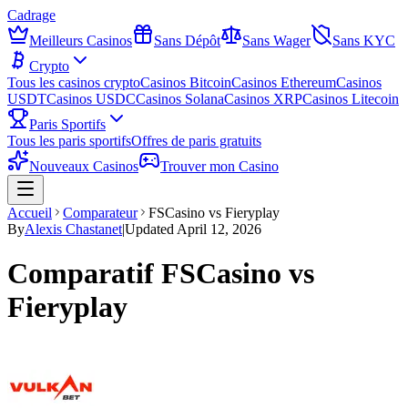
Cadrage
Meilleurs Casinos
Sans Dépôt
Sans Wager
Sans KYC
Crypto
Tous les casinos crypto
Casinos Bitcoin
Casinos Ethereum
Casinos
USDT
Casinos USDC
Casinos Solana
Casinos XRP
Casinos Litecoin
Paris Sportifs
Tous les paris sportifs
Offres de paris gratuits
Nouveaux Casinos
Trouver mon Casino
Accueil
Comparateur
FSCasino vs Fieryplay
By
Alexis Chastanet
|
Updated
April 12, 2026
Comparatif
FSCasino
vs
Fieryplay