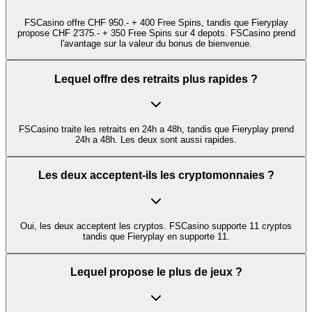
FSCasino offre CHF 950.- + 400 Free Spins, tandis que Fieryplay
propose CHF 2'375.- + 350 Free Spins sur 4 depots. FSCasino prend
l'avantage sur la valeur du bonus de bienvenue.
Lequel offre des retraits plus rapides ?
FSCasino traite les retraits en 24h a 48h, tandis que Fieryplay prend
24h a 48h. Les deux sont aussi rapides.
Les deux acceptent-ils les cryptomonnaies ?
Oui, les deux acceptent les cryptos. FSCasino supporte 11 cryptos
tandis que Fieryplay en supporte 11.
Lequel propose le plus de jeux ?