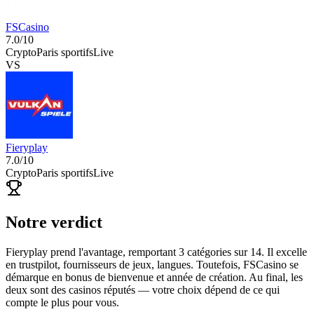
FSCasino
7.0
/10
Crypto
Paris sportifs
Live
VS
Fieryplay
7.0
/10
Crypto
Paris sportifs
Live
Notre verdict
Fieryplay prend l'avantage, remportant 3 catégories sur 14. Il excelle
en trustpilot, fournisseurs de jeux, langues. Toutefois, FSCasino se
démarque en bonus de bienvenue et année de création. Au final, les
deux sont des casinos réputés — votre choix dépend de ce qui
compte le plus pour vous.