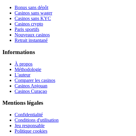
Bonus sans dépôt
Casinos sans wager
Casinos sans KYC
Casinos crypto
Paris sportifs
Nouveaux casinos
Retrait instantané
Informations
À propos
Méthodologie
L'auteur
Comparer les casinos
Casinos Anjouan
Casinos Curaçao
Mentions légales
Confidentialité
Conditions d'utilisation
Jeu responsable
Politique cookies