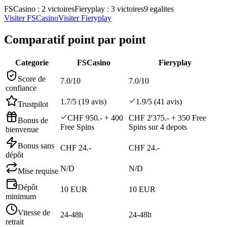
FSCasino
:
2
victoires
Fieryplay
:
3
victoires
9
egalites
Visiter
FSCasino
Visiter
Fieryplay
Comparatif point par point
Categorie
FSCasino
Fieryplay
Score de
7.0/10
7.0/10
confiance
1.7/5 (19 avis)
1.9/5 (41 avis)
Trustpilot
CHF 950.- + 400
CHF 2'375.- + 350 Free
Bonus de
Free Spins
Spins sur 4 depots
bienvenue
Bonus sans
CHF 24.-
CHF 24.-
dépôt
N/D
N/D
Mise requise
Dépôt
10 EUR
10 EUR
minimum
Vitesse de
24-48h
24-48h
retrait