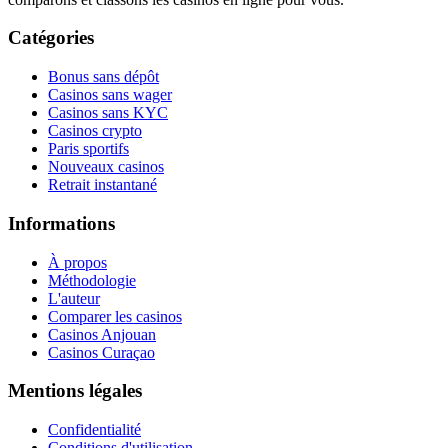
Catégories
Bonus sans dépôt
Casinos sans wager
Casinos sans KYC
Casinos crypto
Paris sportifs
Nouveaux casinos
Retrait instantané
Informations
À propos
Méthodologie
L'auteur
Comparer les casinos
Casinos Anjouan
Casinos Curaçao
Mentions légales
Confidentialité
Conditions d'utilisation