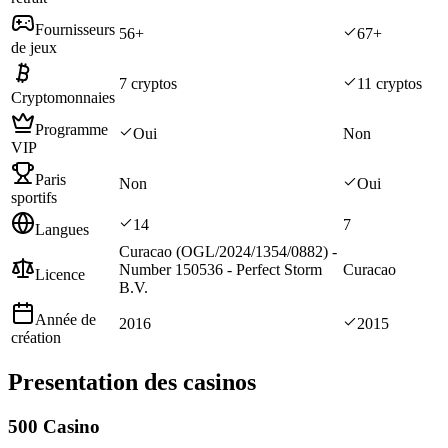
Fournisseurs
56+
67+
de jeux
7 cryptos
11 cryptos
Cryptomonnaies
Programme
Oui
Non
VIP
Paris
Non
Oui
sportifs
14
7
Langues
Curacao (OGL/2024/1354/0882) -
Number 150536 - Perfect Storm
Curacao
Licence
B.V.
Année de
2016
2015
création
Presentation des casinos
500 Casino