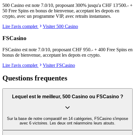
500 Casino est note 7.0/10, proposant 300% jusqu'a CHF 13'500.- +
50 Free Spins en bonus de bienvenue, acceptant les depots en
crypto, avec un programme VIP, avec retraits instantanes.
Lire l'avis complet
Visiter
500 Casino
FSCasino
FSCasino est note 7.0/10, proposant CHF 950.- + 400 Free Spins en
bonus de bienvenue, acceptant les depots en crypto.
Lire l'avis complet
Visiter
FSCasino
Questions frequentes
Lequel est le meilleur, 500 Casino ou FSCasino ?
Sur la base de notre comparatif en 14 catégories, FSCasino s'impose
avec 6 victoires. Les deux ont néanmoins leurs atouts.