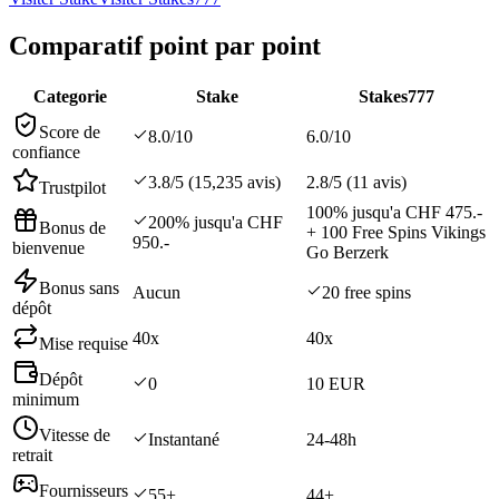
Comparatif point par point
Categorie
Stake
Stakes777
Score de
8.0/10
6.0/10
confiance
3.8/5 (15,235 avis)
2.8/5 (11 avis)
Trustpilot
100% jusqu'a CHF 475.-
200% jusqu'a CHF
Bonus de
+ 100 Free Spins Vikings
950.-
bienvenue
Go Berzerk
Bonus sans
Aucun
20 free spins
dépôt
40x
40x
Mise requise
Dépôt
0
10 EUR
minimum
Vitesse de
Instantané
24-48h
retrait
Fournisseurs
55+
44+