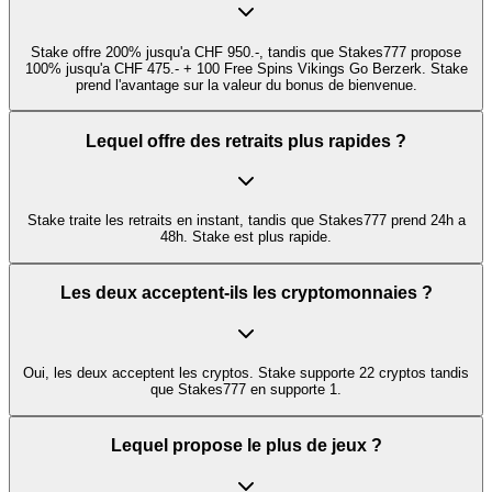
Stake offre 200% jusqu'a CHF 950.-, tandis que Stakes777 propose
100% jusqu'a CHF 475.- + 100 Free Spins Vikings Go Berzerk. Stake
prend l'avantage sur la valeur du bonus de bienvenue.
Lequel offre des retraits plus rapides ?
Stake traite les retraits en instant, tandis que Stakes777 prend 24h a
48h. Stake est plus rapide.
Les deux acceptent-ils les cryptomonnaies ?
Oui, les deux acceptent les cryptos. Stake supporte 22 cryptos tandis
que Stakes777 en supporte 1.
Lequel propose le plus de jeux ?