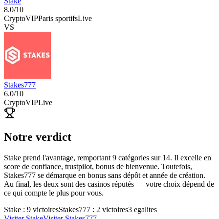
Stake
8.0
/10
Crypto
VIP
Paris sportifs
Live
VS
Stakes777
6.0
/10
Crypto
VIP
Live
Notre verdict
Stake prend l'avantage, remportant 9 catégories sur 14. Il excelle en
score de confiance, trustpilot, bonus de bienvenue. Toutefois,
Stakes777 se démarque en bonus sans dépôt et année de création.
Au final, les deux sont des casinos réputés — votre choix dépend de
ce qui compte le plus pour vous.
Stake
:
9
victoires
Stakes777
:
2
victoires
3
egalites
Visiter
Stake
Visiter
Stakes777