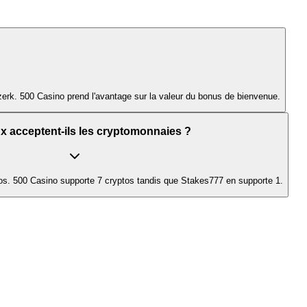
rk. 500 Casino prend l'avantage sur la valeur du bonus de bienvenue.
x acceptent-ils les cryptomonnaies ?
tos. 500 Casino supporte 7 cryptos tandis que Stakes777 en supporte 1.