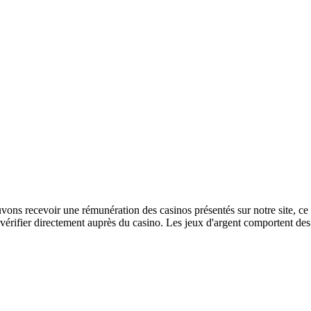
ns recevoir une rémunération des casinos présentés sur notre site, ce 
s à vérifier directement auprès du casino. Les jeux d'argent comportent