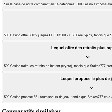
Sur la base de notre comparatif en 14 catégories, 500 Casino s'impose ave
500 Casino offre 300% jusqu'a CHF 13'500.- + 50 Free Spins, tandis que 
Lequel offre des retraits plus ra
500 Casino traite les retraits en instant (crypto), tandis que Stakes777 pr
Lequel propose le plus de 
500 Casino propose 56+ fournisseurs de jeux, tandis que Stakes777 en a 4
Comparatifs similaires