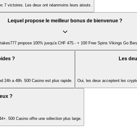
c 7 victoires. Les deux ont néanmoins leurs atouts.
Lequel propose le meilleur bonus de bienvenue ?
Stakes777 propose 100% jusqu'a CHF 475.- + 100 Free Spins Vikings Go Berze
pides ?
Les deu
end 24h a 48h. 500 Casino est plus rapide.
Oui, les deux acceptent les cryp
jeux ?
4+. 500 Casino offre une sélection plus large.