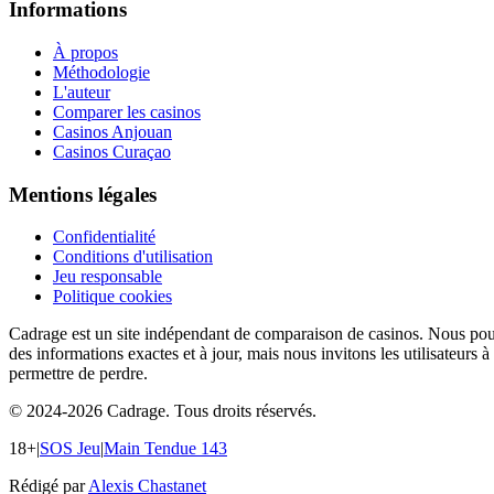
Informations
À propos
Méthodologie
L'auteur
Comparer les casinos
Casinos Anjouan
Casinos Curaçao
Mentions légales
Confidentialité
Conditions d'utilisation
Jeu responsable
Politique cookies
Cadrage est un site indépendant de comparaison de casinos. Nous pouvo
des informations exactes et à jour, mais nous invitons les utilisateur
permettre de perdre.
© 2024-2026 Cadrage. Tous droits réservés.
18+
|
SOS Jeu
|
Main Tendue 143
Rédigé par
Alexis Chastanet