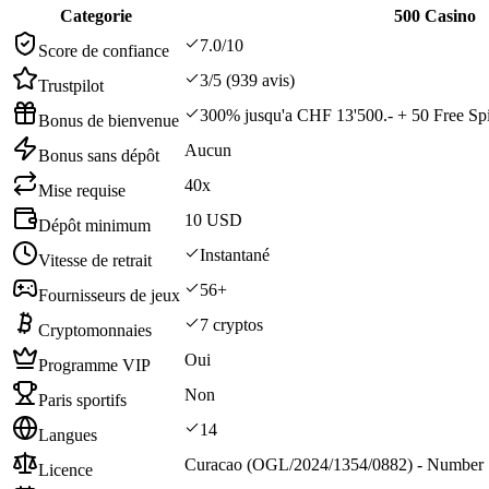
Categorie
500 Casino
7.0/10
Score de confiance
3/5 (939 avis)
Trustpilot
300% jusqu'a CHF 13'500.- + 50 Free Sp
Bonus de bienvenue
Aucun
Bonus sans dépôt
40x
Mise requise
10 USD
Dépôt minimum
Instantané
Vitesse de retrait
56+
Fournisseurs de jeux
7 cryptos
Cryptomonnaies
Oui
Programme VIP
Non
Paris sportifs
14
Langues
Curacao (OGL/2024/1354/0882) - Number 1
Licence