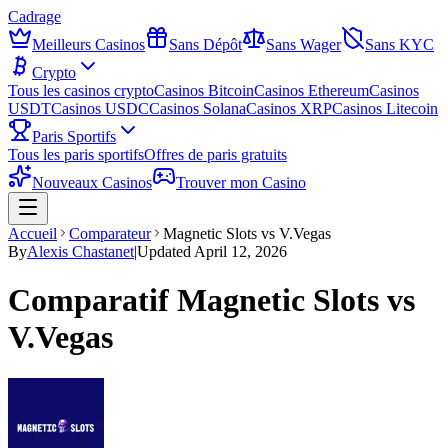
Cadrage
Meilleurs Casinos
Sans Dépôt
Sans Wager
Sans KYC
Crypto
Tous les casinos crypto
Casinos Bitcoin
Casinos Ethereum
Casinos
USDT
Casinos USDC
Casinos Solana
Casinos XRP
Casinos Litecoin
Paris Sportifs
Tous les paris sportifs
Offres de paris gratuits
Nouveaux Casinos
Trouver mon Casino
Accueil
Comparateur
Magnetic Slots vs V.Vegas
By
Alexis Chastanet
|
Updated
April 12, 2026
Comparatif
Magnetic Slots
vs
V.Vegas