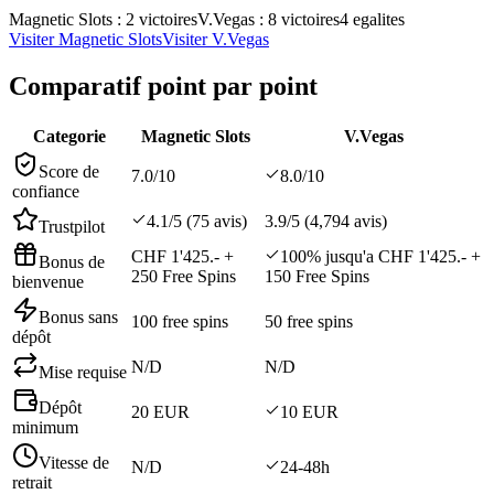
Magnetic Slots
:
2
victoires
V.Vegas
:
8
victoires
4
egalites
Visiter
Magnetic Slots
Visiter
V.Vegas
Comparatif point par point
Categorie
Magnetic Slots
V.Vegas
Score de
7.0/10
8.0/10
confiance
4.1/5 (75 avis)
3.9/5 (4,794 avis)
Trustpilot
CHF 1'425.- +
100% jusqu'a CHF 1'425.- +
Bonus de
250 Free Spins
150 Free Spins
bienvenue
Bonus sans
100 free spins
50 free spins
dépôt
N/D
N/D
Mise requise
Dépôt
20 EUR
10 EUR
minimum
Vitesse de
N/D
24-48h
retrait