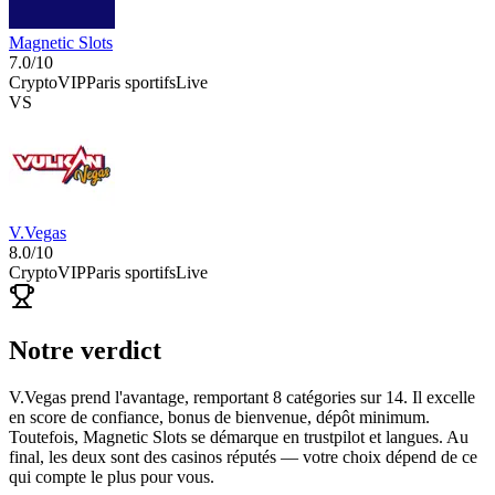
Magnetic Slots
7.0
/10
Crypto
VIP
Paris sportifs
Live
VS
V.Vegas
8.0
/10
Crypto
VIP
Paris sportifs
Live
Notre verdict
V.Vegas prend l'avantage, remportant 8 catégories sur 14. Il excelle
en score de confiance, bonus de bienvenue, dépôt minimum.
Toutefois, Magnetic Slots se démarque en trustpilot et langues. Au
final, les deux sont des casinos réputés — votre choix dépend de ce
qui compte le plus pour vous.