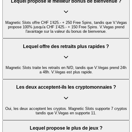
Lequel propose le meilleur bonus de bienvenue ?
Magnetic Slots offre CHF 1'425.- + 250 Free Spins, tandis que V.Vegas
propose 100% jusqu'a CHF 1'425.- + 150 Free Spins. V.Vegas prend
l'avantage sur la valeur du bonus de bienvenue.
Lequel offre des retraits plus rapides ?
Magnetic Slots traite les retraits en N/D, tandis que V.Vegas prend 24h
a 48h. V.Vegas est plus rapide.
Les deux acceptent-ils les cryptomonnaies ?
Oui, les deux acceptent les cryptos. Magnetic Slots supporte 7 cryptos
tandis que V.Vegas en supporte 11.
Lequel propose le plus de jeux ?