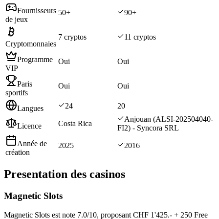
Fournisseurs
50+
90+
de jeux
7 cryptos
11 cryptos
Cryptomonnaies
Programme
Oui
Oui
VIP
Paris
Oui
Oui
sportifs
24
20
Langues
Anjouan (ALSI-202504040-
Costa Rica
Licence
FI2) - Syncora SRL
Année de
2025
2016
création
Presentation des casinos
Magnetic Slots
Magnetic Slots est note 7.0/10, proposant CHF 1'425.- + 250 Free