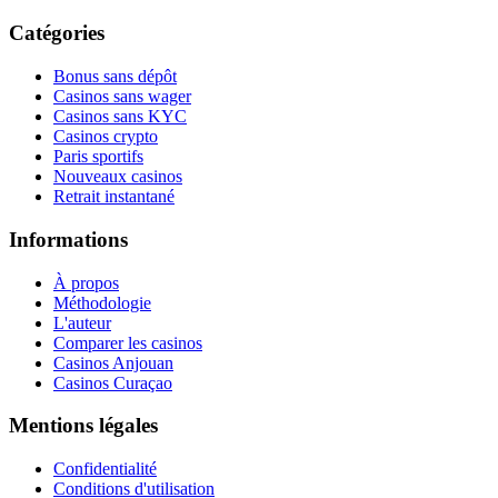
Catégories
Bonus sans dépôt
Casinos sans wager
Casinos sans KYC
Casinos crypto
Paris sportifs
Nouveaux casinos
Retrait instantané
Informations
À propos
Méthodologie
L'auteur
Comparer les casinos
Casinos Anjouan
Casinos Curaçao
Mentions légales
Confidentialité
Conditions d'utilisation