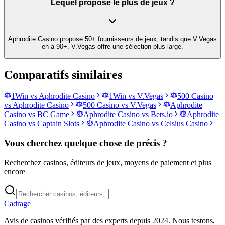
Lequel propose le plus de jeux ?
Aphrodite Casino propose 50+ fournisseurs de jeux, tandis que V.Vegas
en a 90+. V.Vegas offre une sélection plus large.
Comparatifs similaires
1Win
vs
Aphrodite Casino
1Win
vs
V.Vegas
500 Casino
vs
Aphrodite Casino
500 Casino
vs
V.Vegas
Aphrodite
Casino
vs
BC Game
Aphrodite Casino
vs
Bets.io
Aphrodite
Casino
vs
Captain Slots
Aphrodite Casino
vs
Celsius Casino
Vous cherchez quelque chose de précis ?
Recherchez casinos, éditeurs de jeux, moyens de paiement et plus
encore
Cadrage
Avis de casinos vérifiés par des experts depuis 2024. Nous testons,