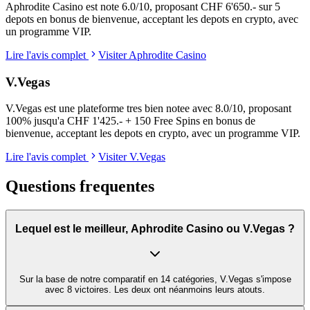
Aphrodite Casino est note 6.0/10, proposant CHF 6'650.- sur 5
depots en bonus de bienvenue, acceptant les depots en crypto, avec
un programme VIP.
Lire l'avis complet
Visiter
Aphrodite Casino
V.Vegas
V.Vegas est une plateforme tres bien notee avec 8.0/10, proposant
100% jusqu'a CHF 1'425.- + 150 Free Spins en bonus de
bienvenue, acceptant les depots en crypto, avec un programme VIP.
Lire l'avis complet
Visiter
V.Vegas
Questions frequentes
Lequel est le meilleur, Aphrodite Casino ou V.Vegas ?
Sur la base de notre comparatif en 14 catégories, V.Vegas s'impose
avec 8 victoires. Les deux ont néanmoins leurs atouts.