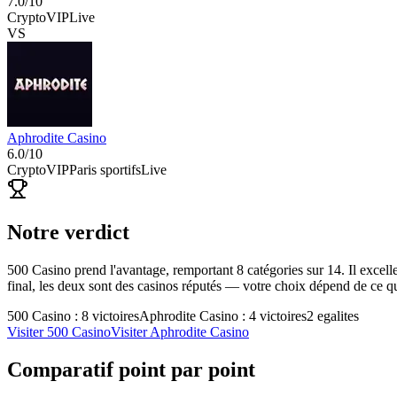
7.0
/10
Crypto
VIP
Live
VS
Aphrodite Casino
6.0
/10
Crypto
VIP
Paris sportifs
Live
Notre verdict
500 Casino prend l'avantage, remportant 8 catégories sur 14. Il excel
final, les deux sont des casinos réputés — votre choix dépend de ce q
500 Casino
:
8
victoires
Aphrodite Casino
:
4
victoires
2
egalites
Visiter
500 Casino
Visiter
Aphrodite Casino
Comparatif point par point