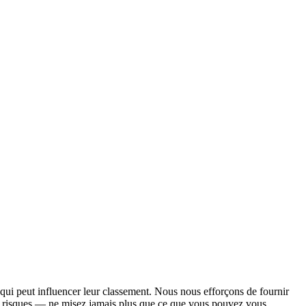
qui peut influencer leur classement. Nous nous efforçons de fournir
 des risques — ne misez jamais plus que ce que vous pouvez vous