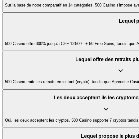
Sur la base de notre comparatif en 14 catégories, 500 Casino s'impose ave
Lequel p
500 Casino offre 300% jusqu'a CHF 13'500.- + 50 Free Spins, tandis que A
Lequel offre des retraits pl
500 Casino traite les retraits en instant (crypto), tandis que Aphrodite Ca
Les deux acceptent-ils les cryptom
Oui, les deux acceptent les cryptos. 500 Casino supporte 7 cryptos tandi
Lequel propose le plus d