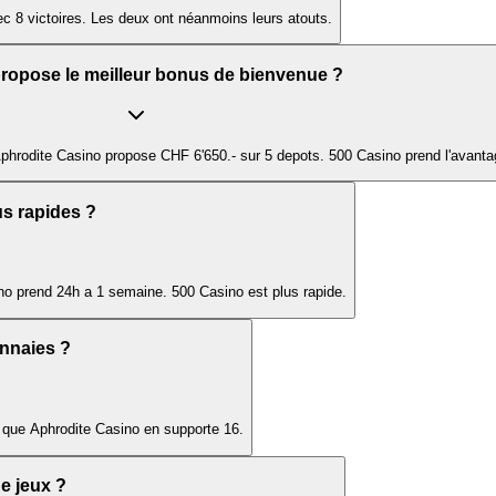
c 8 victoires. Les deux ont néanmoins leurs atouts.
ropose le meilleur bonus de bienvenue ?
phrodite Casino propose CHF 6'650.- sur 5 depots. 500 Casino prend l'avanta
us rapides ?
sino prend 24h a 1 semaine. 500 Casino est plus rapide.
onnaies ?
s que Aphrodite Casino en supporte 16.
e jeux ?