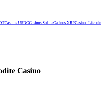
SDT
Casinos USDC
Casinos Solana
Casinos XRP
Casinos Litecoin
dite Casino