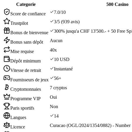
Categorie
500 Casino
7.0/10
Score de confiance
3/5 (939 avis)
Trustpilot
300% jusqu'a CHF 13'500.- + 50 Free Sp
Bonus de bienvenue
Aucun
Bonus sans dépôt
40x
Mise requise
10 USD
Dépôt minimum
Instantané
Vitesse de retrait
56+
Fournisseurs de jeux
7 cryptos
Cryptomonnaies
Oui
Programme VIP
Non
Paris sportifs
14
Langues
Curacao (OGL/2024/1354/0882) - Number 1
Licence