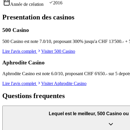
2016
Année de création
Presentation des casinos
500 Casino
500 Casino est note 7.0/10, proposant 300% jusqu'a CHF 13'500.- + 50
Lire l'avis complet
Visiter
500 Casino
Aphrodite Casino
Aphrodite Casino est note 6.0/10, proposant CHF 6'650.- sur 5 depot
Lire l'avis complet
Visiter
Aphrodite Casino
Questions frequentes
Lequel est le meilleur, 500 Casino o