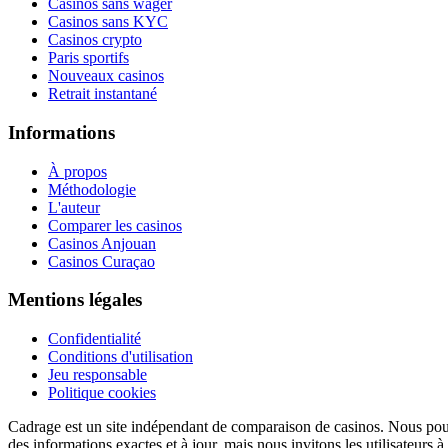
Casinos sans wager
Casinos sans KYC
Casinos crypto
Paris sportifs
Nouveaux casinos
Retrait instantané
Informations
À propos
Méthodologie
L'auteur
Comparer les casinos
Casinos Anjouan
Casinos Curaçao
Mentions légales
Confidentialité
Conditions d'utilisation
Jeu responsable
Politique cookies
Cadrage est un site indépendant de comparaison de casinos. Nous pouvo
des informations exactes et à jour, mais nous invitons les utilisateur