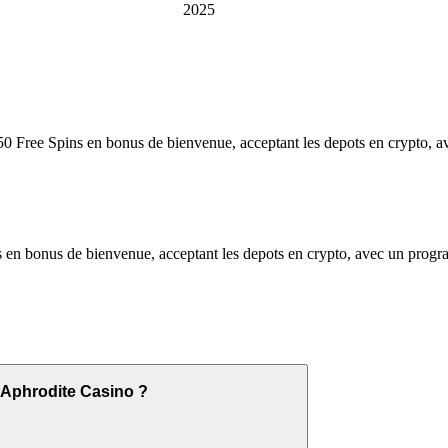
2025
 Free Spins en bonus de bienvenue, acceptant les depots en crypto, av
s en bonus de bienvenue, acceptant les depots en crypto, avec un prog
u Aphrodite Casino ?