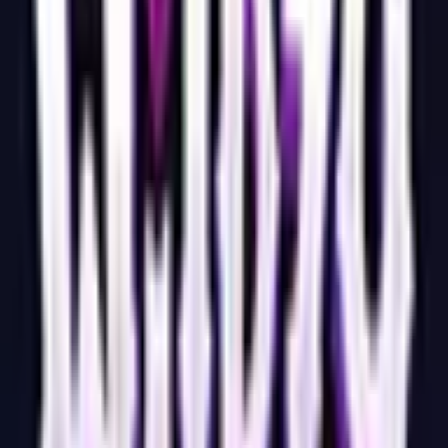
#
5
Rainbet
Crypto
VIP
Sports
Direct
Lire l'avis complet
→
Up to CHF 1'890.-
+ 60 Free Spins sur 3 depots
Sans wager
Tours gratuits
6.0
#
5
Rainbet
Crypto
VIP
Sports
6.0
Up to CHF 1'890.-
+ 60 Free Spins sur 3 depots
Tours gratuits
Détails et conditions
#
6