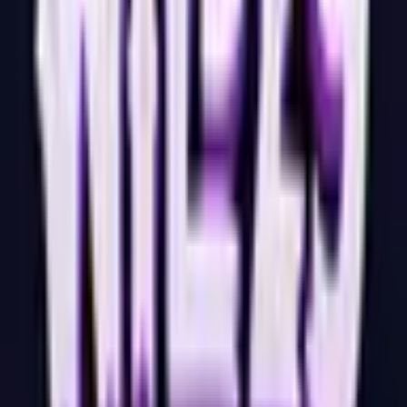
Smash Casino
Crypto
VIP
Sports
Direct
Lire l'avis complet
→
CHF 9'500.- sur 5 depots
Wager
10
x
OBTENIR MON BONUS
5.0
#
6
Smash Casino
Crypto
VIP
Sports
5.0
CHF 9'500.- sur 5 depots
OBTENIR MON BONUS
Détails et conditions
#
7
Dracula Casino
Crypto
VIP
Sports
Direct
Lire l'avis complet
→