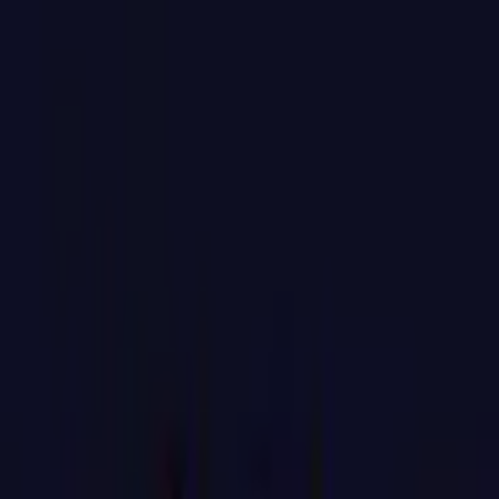
OBTENIR MON BONUS
Détails et conditions
#
3
Gambiva
Crypto
VIP
Sports
Direct
Lire l'avis complet
→
200%
jusqu'a CHF 475.-
Sans wager
OBTENIR MON BONUS
6.0
#
3
Gambiva
Crypto
VIP
Sports
6.0
200%
jusqu'a CHF 475.-