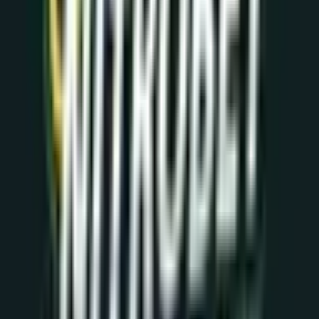
Obtenir 100 free spins gratuit
7.0
#
9
Wettson
Crypto
VIP
Sports
7.0
100 free spins sans dépôt
50FS
Obtenir 100 free spins gratuit
Détails et conditions
#
10
Betify
Crypto
VIP
Sports
Direct
Lire l'avis complet
→
Jusqu'a 100 free spins sur Shaolin Panda - SANS WAGER
Sans
wager