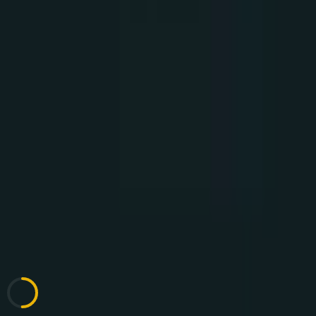
6.0
CHF 1'425.- + 150 Free Spins sur 4 depots
Tours gratuits
Détails et conditions
#
14
Nitrobet
Crypto
VIP
Sports
Direct
Lire l'avis complet
→
100%
jusqu'a CHF 570.- + 100 Free Spins
Wager
35
x
Tours gratuits
5.0
#
14
Nitrobet
Crypto
VIP
Sports