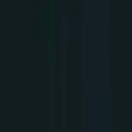
Melbet
Crypto
Sports
Direct
6.0
CHF 1'425.- + 150 Free Spins sur 4 depots
Tours gratuits
Détails et conditions
#
13
1xBet
Crypto
Sports
Direct
Lire l'avis complet
→
CHF 1'425.- + 150 Free Spins sur 4 depots
Wager
35
x
Tours gratuits
6.0
#
13
1xBet
Crypto
Sports
Direct