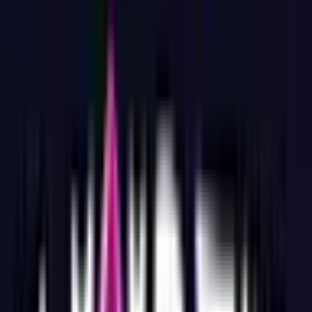
Obtenir 50 free spins gratuit
7.0
#
8
Honeybetz
Crypto
VIP
Sports
7.0
50 free spins sans dépôt
BLITZ50
Obtenir 50 free spins gratuit
Détails et conditions
#
9
Roman Casino
Crypto
VIP
Sports
Direct
Lire l'avis complet
→
50 free spins sans dépôt
Sans wager
BLITZ50