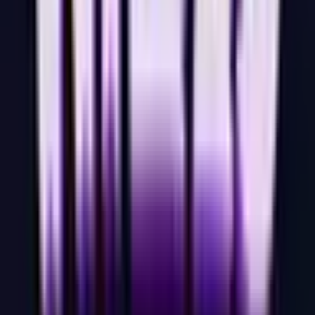
6.0
CHF 1'425.- + 250 Free Spins
Tours gratuits
Détails et conditions
#
14
Royals Tiger
Crypto
VIP
Sports
Direct
Lire l'avis complet
→
CHF 1'425.- + 250 Free Spins
Sans wager
Tours gratuits
6.0
#
14
Royals Tiger
Crypto
VIP
Sports
6.0
CHF 1'425.- + 250 Free Spins