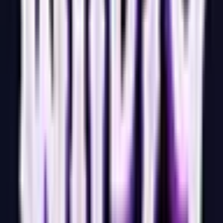
#
11
Felix Spin
Crypto
VIP
Sports
6.0
CHF 713.- + 350 Free Spins
Tours gratuits
Détails et conditions
#
12
Goldzino
Crypto
VIP
Sports
Direct
Lire l'avis complet
→
CHF 1'425.- + 150 Free Spins
Sans wager
Tours gratuits
6.0
#
12
Goldzino
Crypto
VIP
Sports