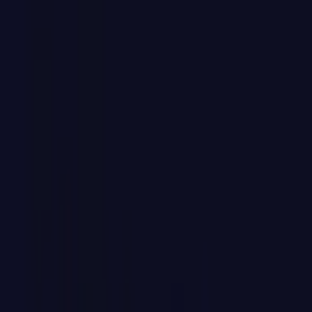
Crypto
VIP
Sports
Direct
Lire l'avis complet
→
200%
jusqu'a CHF 475.-
Sans wager
OBTENIR MON BONUS
6.0
#
6
Gambiva
Crypto
VIP
Sports
6.0
200%
jusqu'a CHF 475.-
OBTENIR MON BONUS
Détails et conditions
#
7
Friday Roll
Crypto
VIP
Sports
Direct