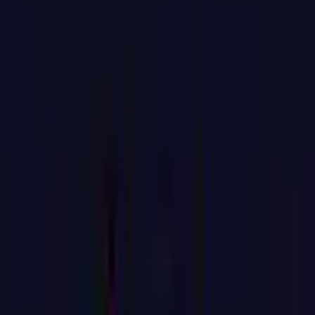
Lire l'avis complet
→
100 free spins sans dépôt
Sans wager
LUCKY100
Obtenir 100 free spins gratuit
7.0
#
7
Friday Roll
Crypto
VIP
Sports
7.0
100 free spins sans dépôt
LUCKY100
Obtenir 100 free spins gratuit
Détails et conditions
#
8
Honeybetz
Crypto
VIP
Sports
Direct
Lire l'avis complet
→
50 free spins sans dépôt
Sans wager
BLITZ50