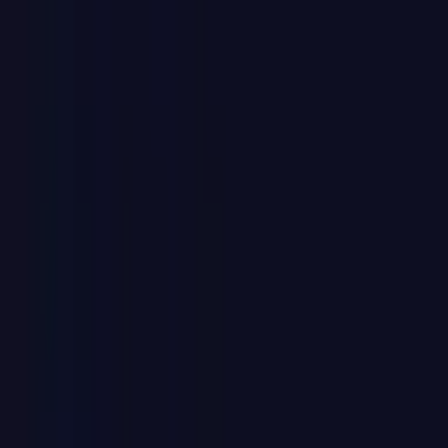
50 free spins sans dépôt
BLITZ50
Obtenir 50 free spins gratuit
Détails et conditions
#
2
Spinania
Crypto
VIP
Sports
Direct
Lire l'avis complet
→
100 free spins sans dépôt
Sans wager
SPIN100
Obtenir 100 free spins gratuit
8.0
#
2
Spinania
Crypto
VIP
Sports
8.0
100 free spins sans dépôt