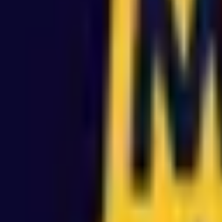
Crypto
VIP
Sports
Direct
Lire l'avis complet
→
50 free spins sans dépôt
BLITZ50
Obtenir 50 free spins gratuit
7.0
#
4
Roulettino
Crypto
VIP
Sports
7.0
50 free spins sans dépôt
BLITZ50
Obtenir 50 free spins gratuit
Détails et conditions
#
5
Roobet
Crypto
VIP
Sports
Direct
Lire l'avis complet
→