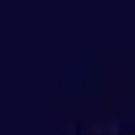
Détails et conditions
#
2
Spinania
Crypto
VIP
Sports
Direct
Lire l'avis complet
→
100 free spins sans dépôt
Sans wager
SPIN100
Obtenir 100 free spins gratuit
8.0
#
2
Spinania
Crypto
VIP
Sports
8.0
100 free spins sans dépôt
SPIN100
Obtenir 100 free spins gratuit
Détails et conditions
#
3