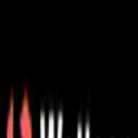
Crypto
VIP
Sports
Direct
Lire l'avis complet
→
100 free spins sans dépôt
Sans wager
50FS
Obtenir 100 free spins gratuit
7.0
#
3
Jasmin Slots
Crypto
VIP
Sports
7.0
100 free spins sans dépôt
50FS
Obtenir 100 free spins gratuit
Détails et conditions
#
4
Rizzio
Crypto
VIP
Sports
Direct
Lire l'avis complet
→