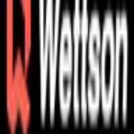
100 free spins sans dépôt
Sans wager
50FS
Obtenir 100 free spins gratuit
7.0
#
4
Rizzio
Crypto
VIP
Sports
7.0
100 free spins sans dépôt
50FS
Obtenir 100 free spins gratuit
Détails et conditions
#
5
Tik Tak Bet
Crypto
VIP
Sports
Direct
Lire l'avis complet
→
50 free spins sans dépôt
Sans wager
50FS