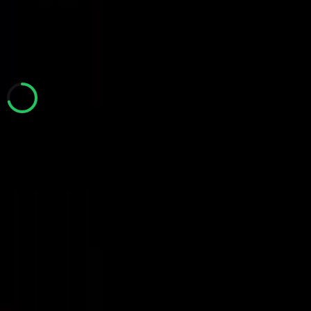
Obtenir 100 free spins gratuit
7.0
#
6
Wettson
Crypto
VIP
Sports
7.0
100 free spins sans dépôt
50FS
Obtenir 100 free spins gratuit
Détails et conditions
Vous cherchez quelque chose de précis ?
Recherchez casinos, éditeurs de jeux, moyens de paiement et plus
encore
Cadrage