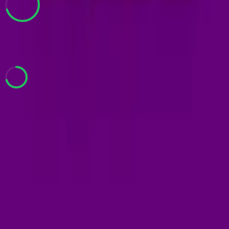
Obtenir CHF 24.- gratuit
7.0
#
4
Fieryplay
Crypto
Sports
Direct
7.0
CHF 24.- sans dépôt
Obtenir CHF 24.- gratuit
Détails et conditions
Vous cherchez quelque chose de précis ?
Recherchez casinos, éditeurs de jeux, moyens de paiement et plus
encore
Cadrage