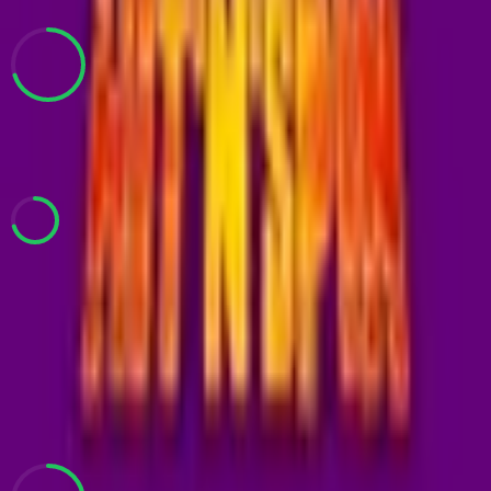
CHF 24.- sans dépôt
Sans wager
Obtenir CHF 24.- gratuit
7.0
#
3
FSCasino
Crypto
Sports
Direct
7.0
CHF 24.- sans dépôt
Obtenir CHF 24.- gratuit
Détails et conditions
#
4
Fieryplay
Crypto
Sports
Direct
Lire l'avis complet
→
CHF 24.- sans dépôt
Sans wager