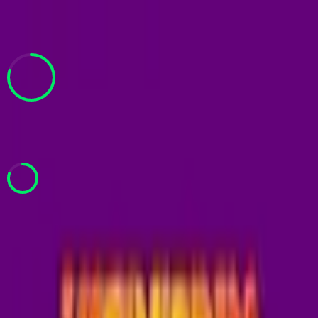
Crypto
VIP
Sports
Direct
Lire l'avis complet
→
50 free spins sans dépôt
Sans wager
Obtenir 50 free spins gratuit
8.0
#
2
V.Vegas
Crypto
VIP
Sports
8.0
50 free spins sans dépôt
Obtenir 50 free spins gratuit
Détails et conditions
#
3
FSCasino
Crypto
Sports
Direct
Lire l'avis complet
→