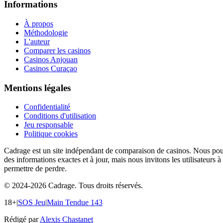
Informations
À propos
Méthodologie
L'auteur
Comparer les casinos
Casinos Anjouan
Casinos Curaçao
Mentions légales
Confidentialité
Conditions d'utilisation
Jeu responsable
Politique cookies
Cadrage est un site indépendant de comparaison de casinos. Nous pouvo
des informations exactes et à jour, mais nous invitons les utilisateur
permettre de perdre.
© 2024-2026 Cadrage. Tous droits réservés.
18+
|
SOS Jeu
|
Main Tendue 143
Rédigé par
Alexis Chastanet