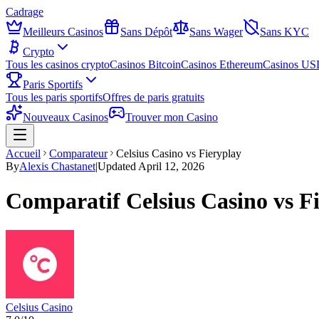
Cadrage
Meilleurs Casinos
Sans Dépôt
Sans Wager
Sans KYC
Crypto
Tous les casinos crypto
Casinos Bitcoin
Casinos Ethereum
Casinos U
Paris Sportifs
Tous les paris sportifs
Offres de paris gratuits
Nouveaux Casinos
Trouver mon Casino
Accueil
Comparateur
Celsius Casino vs Fieryplay
By
Alexis Chastanet
|
Updated
April 12, 2026
Comparatif
Celsius Casino
vs
F
Celsius Casino