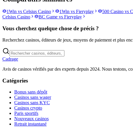
1Win
vs
Celsius Casino
1Win
vs
Fieryplay
500 Casino
vs
C
Celsius Casino
BC Game
vs
Fieryplay
Vous cherchez quelque chose de précis ?
Recherchez casinos, éditeurs de jeux, moyens de paiement et plus enc
Cadrage
Avis de casinos vérifiés par des experts depuis 2024. Nous testons, co
Catégories
Bonus sans dépôt
Casinos sans wager
Casinos sans KYC
Casinos crypto
Paris sportifs
Nouveaux casinos
Retrait instantané