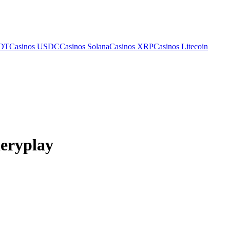
SDT
Casinos USDC
Casinos Solana
Casinos XRP
Casinos Litecoin
ieryplay