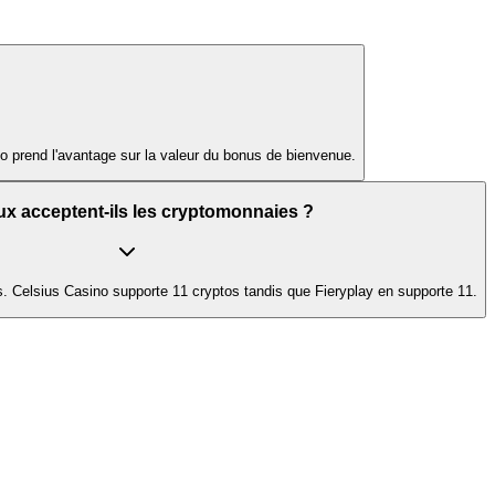
o prend l'avantage sur la valeur du bonus de bienvenue.
ux acceptent-ils les cryptomonnaies ?
s. Celsius Casino supporte 11 cryptos tandis que Fieryplay en supporte 11.