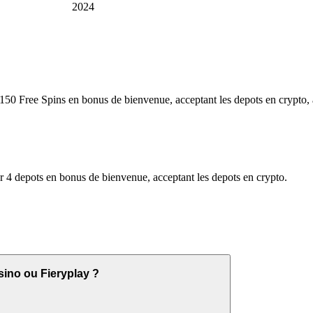
2024
150 Free Spins en bonus de bienvenue, acceptant les depots en crypto
r 4 depots en bonus de bienvenue, acceptant les depots en crypto.
asino ou Fieryplay ?