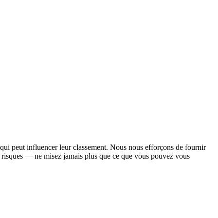
qui peut influencer leur classement. Nous nous efforçons de fournir
 des risques — ne misez jamais plus que ce que vous pouvez vous