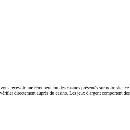
ns recevoir une rémunération des casinos présentés sur notre site, ce 
s à vérifier directement auprès du casino. Les jeux d'argent comportent