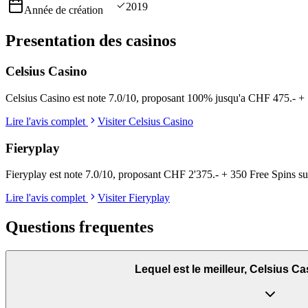
2019
Année de création
Presentation des casinos
Celsius Casino
Celsius Casino est note 7.0/10, proposant 100% jusqu'a CHF 475.- + 
Lire l'avis complet
Visiter
Celsius Casino
Fieryplay
Fieryplay est note 7.0/10, proposant CHF 2'375.- + 350 Free Spins su
Lire l'avis complet
Visiter
Fieryplay
Questions frequentes
Lequel est le meilleur, Celsius C