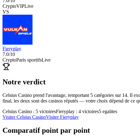
7.0
/10
Crypto
VIP
Live
VS
Fieryplay
7.0
/10
Crypto
Paris sportifs
Live
Notre verdict
Celsius Casino prend l'avantage, remportant 5 catégories sur 14. Il e
final, les deux sont des casinos réputés — votre choix dépend de ce q
Celsius Casino
:
5
victoires
Fieryplay
:
4
victoires
5
egalites
Visiter
Celsius Casino
Visiter
Fieryplay
Comparatif point par point