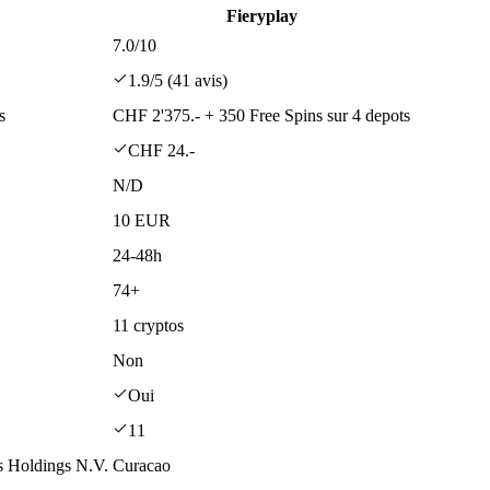
Fieryplay
7.0/10
1.9/5 (41 avis)
s
CHF 2'375.- + 350 Free Spins sur 4 depots
CHF 24.-
N/D
10 EUR
24-48h
74+
11 cryptos
Non
Oui
11
s Holdings N.V.
Curacao