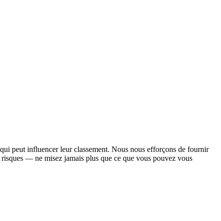
qui peut influencer leur classement. Nous nous efforçons de fournir
 des risques — ne misez jamais plus que ce que vous pouvez vous