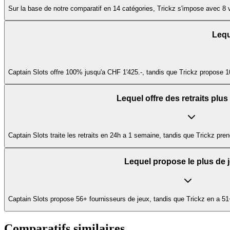
Sur la base de notre comparatif en 14 catégories, Trickz s'impose avec 8 
Lequ
Captain Slots offre 100% jusqu'a CHF 1'425.-, tandis que Trickz propose 
Lequel offre des retraits plus
Captain Slots traite les retraits en 24h a 1 semaine, tandis que Trickz pr
Lequel propose le plus de 
Captain Slots propose 56+ fournisseurs de jeux, tandis que Trickz en a 51+
Comparatifs similaires