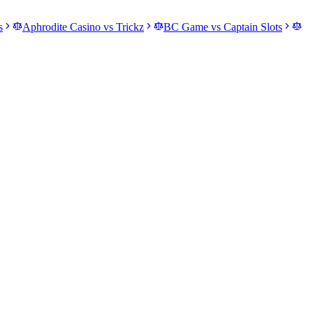
s
Aphrodite Casino
vs
Trickz
BC Game
vs
Captain Slots