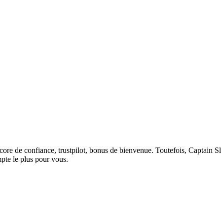
 score de confiance, trustpilot, bonus de bienvenue. Toutefois, Captain S
pte le plus pour vous.