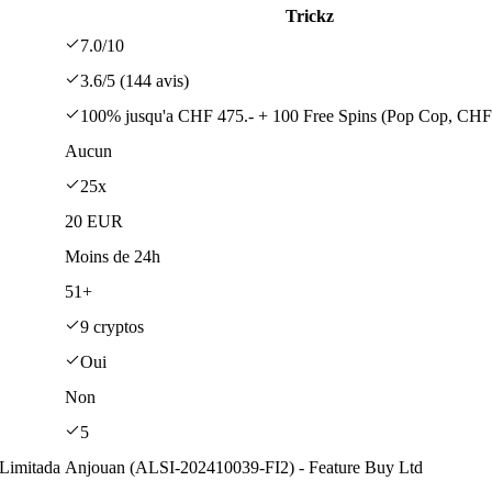
Trickz
7.0/10
3.6/5 (144 avis)
100% jusqu'a CHF 475.- + 100 Free Spins (Pop Cop, CHF 
Aucun
25x
20 EUR
Moins de 24h
51+
9 cryptos
Oui
Non
5
Limitada
Anjouan (ALSI-202410039-FI2) - Feature Buy Ltd