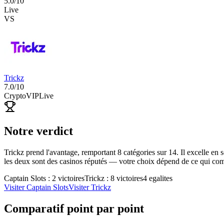
5.0
/10
Live
VS
Trickz
7.0
/10
Crypto
VIP
Live
Notre verdict
Trickz prend l'avantage, remportant 8 catégories sur 14. Il excelle en
les deux sont des casinos réputés — votre choix dépend de ce qui com
Captain Slots
:
2
victoires
Trickz
:
8
victoires
4
egalites
Visiter
Captain Slots
Visiter
Trickz
Comparatif point par point