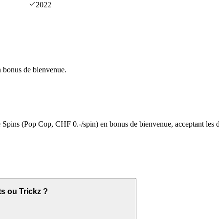
2022
n bonus de bienvenue.
e Spins (Pop Cop, CHF 0.-/spin) en bonus de bienvenue, acceptant les 
ts ou Trickz ?