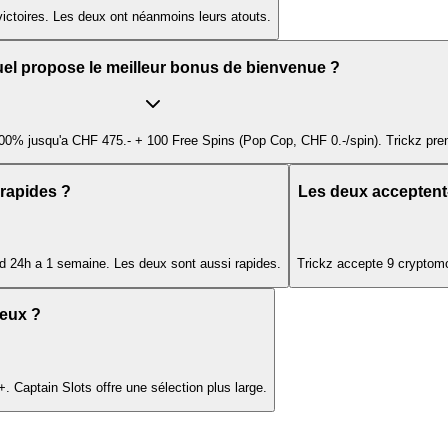
victoires. Les deux ont néanmoins leurs atouts.
el propose le meilleur bonus de bienvenue ?
100% jusqu'a CHF 475.- + 100 Free Spins (Pop Cop, CHF 0.-/spin). Trickz pren
 rapides ?
Les deux acceptent-
end 24h a 1 semaine. Les deux sont aussi rapides.
Trickz accepte 9 cryptom
jeux ?
. Captain Slots offre une sélection plus large.