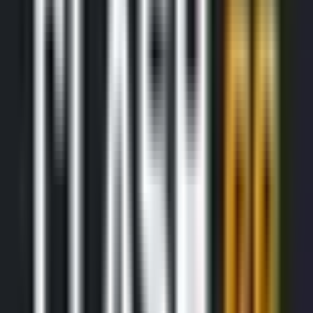
Retrait min. :
1 USD
Notes et avis
7.0
Notre note
Basée sur la qualité des bonus, paiements, jeux et fiabilité