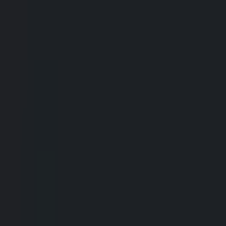
Retraits instantanés
Sans KYC
14
+ Cryptos
VIP
MIN
Dépôt :
1 USD
18
Langues