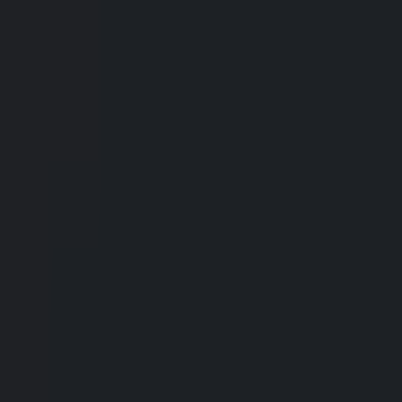
Non communiquee